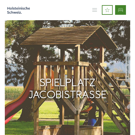
© markus53 / pixabay
SPIELPLATZ
JACOBISTRASSE