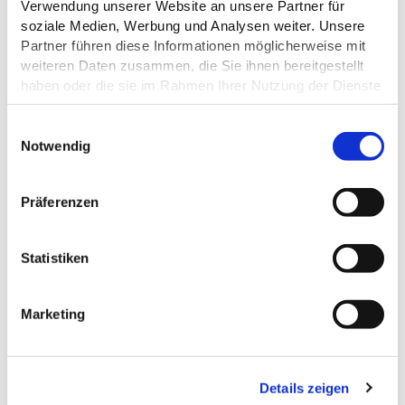
Verwendung unserer Website an unsere Partner für
soziale Medien, Werbung und Analysen weiter. Unsere
Partner führen diese Informationen möglicherweise mit
EIGNUNG
weiteren Daten zusammen, die Sie ihnen bereitgestellt
haben oder die sie im Rahmen Ihrer Nutzung der Dienste
ZAHLUNGSMÖGLICHKEITEN
gesammelt haben.
E
Datenschutz
Notwendig
i
n
w
Präferenzen
DAS KÖNNTE DICH AUCH
i
INTERESSIEREN
l
l
Statistiken
i
g
Marketing
u
n
g
Details zeigen
s