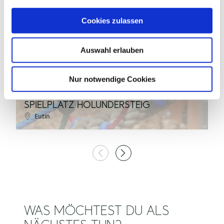
a
u
congerdesign/pixabay
Cookies zulassen
s
w
Auswahl erlauben
a
©
h
l
Nur notwendige Cookies
SPIELPLATZ HOLUNDERSTEIG
S
Eutin
WAS MÖCHTEST DU ALS