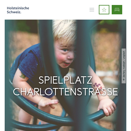
© Zachary Kadolph / unsplash
SPIELPLATZ
CHARLOTTENSTRASSE