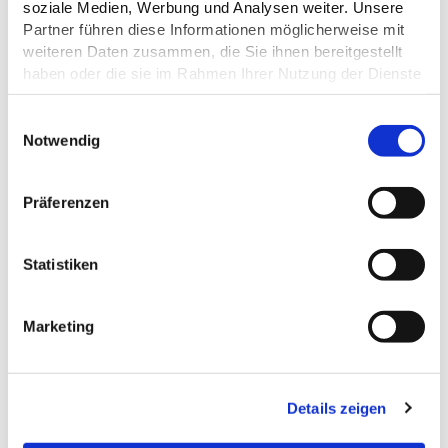
soziale Medien, Werbung und Analysen weiter. Unsere
EIGNUNG
Partner führen diese Informationen möglicherweise mit
weiteren Daten zusammen, die Sie ihnen bereitgestellt
ZAHLUNGSMÖGLICHKEITEN
haben oder die sie im Rahmen Ihrer Nutzung der Dienste
gesammelt haben.
E
Datenschutz
Notwendig
i
n
DAS KÖNNTE DICH AUCH
w
Präferenzen
INTERESSIEREN
i
l
l
Statistiken
i
g
Marketing
u
n
g
Details zeigen
s
a