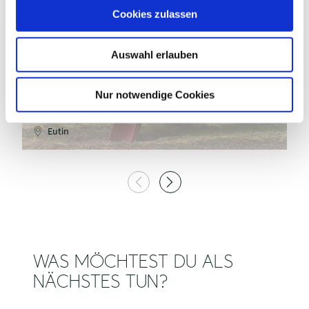
Dieter444/ pixabay
u
Cookies zulassen
s
w
©
Auswahl erlauben
a
h
l
Nur notwendige Cookies
SPIELPLATZ GESCHWISTER-SCHOLL-
RING
S
Eutin
WAS MÖCHTEST DU ALS
NÄCHSTES TUN?