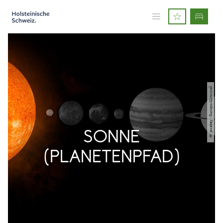
© pixabay - Валера Шумский
SONNE
(PLANETENPFAD)