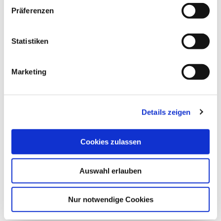
w
Präferenzen
i
l
pixabay - Валера Шумский
l
Statistiken
i
g
Marketing
u
©
n
g
Details zeigen
s
a
SATURN (PLANETENPFAD)
U
u
Plön
Cookies zulassen
s
w
Auswahl erlauben
a
h
l
Nur notwendige Cookies