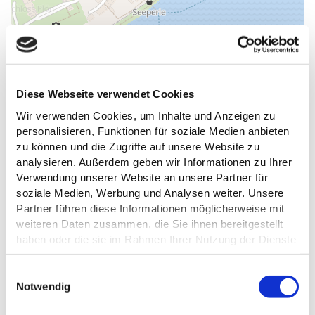
Diese Webseite verwendet Cookies
Wir verwenden Cookies, um Inhalte und Anzeigen zu
personalisieren, Funktionen für soziale Medien anbieten
zu können und die Zugriffe auf unsere Website zu
analysieren. Außerdem geben wir Informationen zu Ihrer
Verwendung unserer Website an unsere Partner für
DAS KÖNNTE DICH AUCH
soziale Medien, Werbung und Analysen weiter. Unsere
Partner führen diese Informationen möglicherweise mit
INTERESSIEREN
weiteren Daten zusammen, die Sie ihnen bereitgestellt
haben oder die sie im Rahmen Ihrer Nutzung der Dienste
gesammelt haben.
E
Datenschutz
Notwendig
i
n