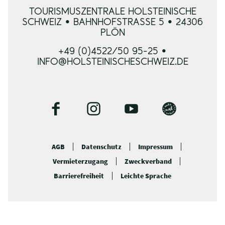
TOURISMUSZENTRALE HOLSTEINISCHE
SCHWEIZ • BAHNHOFSTRASSE 5 • 24306 P
LÖN
+49 (0)4522/50 95-25 •
INFO@HOLSTEINISCHESCHWEIZ.DE
F
I
Y
B
a
n
o
l
c
s
u
o
AGB
Datenschutz
Impressum
e
t
t
g
Vermieterzugang
Zweckverband
b
a
u
o
g
b
Barrierefreiheit
Leichte Sprache
o
r
e
k
a
m