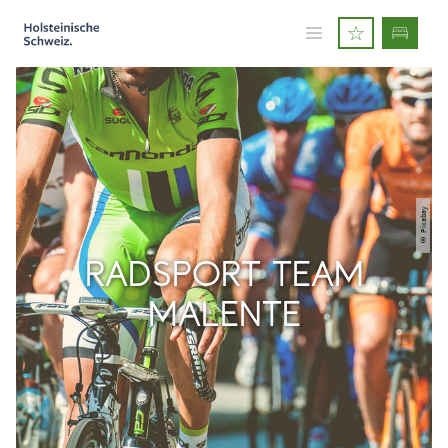
© Pixabay
RADSPORT TEAM
MALENTE