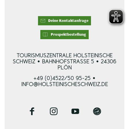
Deine Kontaktanfrage
Prospektbestellung
TOURISMUSZENTRALE HOLSTEINISCHE
SCHWEIZ • BAHNHOFSTRASSE 5 • 24306 P
LÖN
+49 (0)4522/50 95-25 •
INFO@HOLSTEINISCHESCHWEIZ.DE
F
I
Y
B
a
n
o
l
c
s
u
o