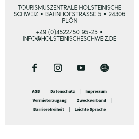
TOURISMUSZENTRALE HOLSTEINISCHE
SCHWEIZ • BAHNHOFSTRASSE 5 • 24306 P
LÖN
+49 (0)4522/50 95-25 •
INFO@HOLSTEINISCHESCHWEIZ.DE
F
I
Y
B
a
n
o
l
c
s
u
o
AGB
Datenschutz
Impressum
e
t
t
g
Vermieterzugang
Zweckverband
b
a
u
o
g
b
Barrierefreiheit
Leichte Sprache
o
r
e
k
a
m