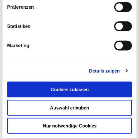
w
Präferenzen
i
l
Christian Schellhorn
l
Statistiken
i
g
Marketing
©
u
n
g
Details zeigen
s
SCHÜTZENVEREIN MALENTE VON 1925
a
E.V.
E
u
Malente
Cookies zulassen
s
w
Auswahl erlauben
a
h
l
Nur notwendige Cookies