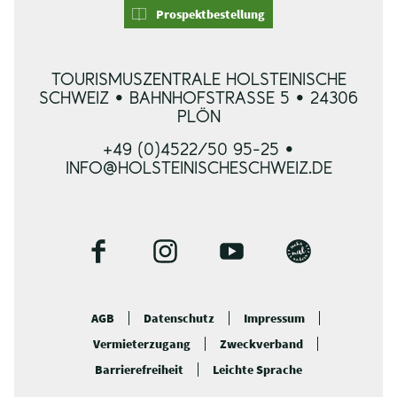
Prospektbestellung
TOURISMUSZENTRALE HOLSTEINISCHE
SCHWEIZ • BAHNHOFSTRASSE 5 • 24306 P
LÖN
+49 (0)4522/50 95-25 •
INFO@HOLSTEINISCHESCHWEIZ.DE
F
I
Y
B
a
n
o
l
c
s
u
o
AGB
Datenschutz
Impressum
e
t
t
g
Vermieterzugang
Zweckverband
b
a
u
o
g
b
Barrierefreiheit
Leichte Sprache
o
r
e