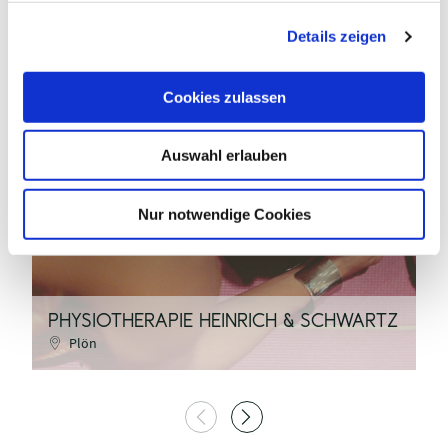
g
Details zeigen
s
a
u
Cookies zulassen
s
w
Auswahl erlauben
a
Pixabay
h
©
l
Nur notwendige Cookies
P
PHYSIOTHERAPIE HEINRICH & SCHWARTZ
M
Plön