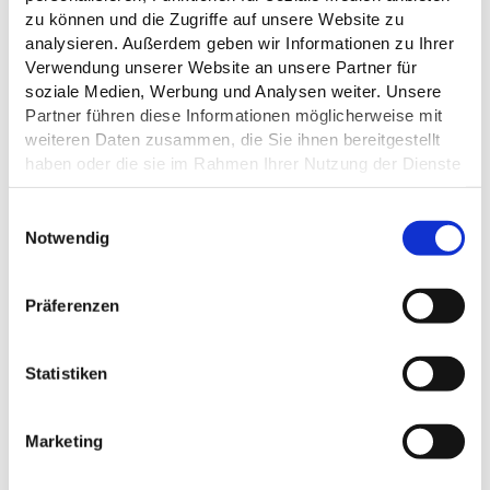
zu können und die Zugriffe auf unsere Website zu
analysieren. Außerdem geben wir Informationen zu Ihrer
Verwendung unserer Website an unsere Partner für
soziale Medien, Werbung und Analysen weiter. Unsere
ÖFFNUNGSZEITEN
Partner führen diese Informationen möglicherweise mit
weiteren Daten zusammen, die Sie ihnen bereitgestellt
SONSTIGE
haben oder die sie im Rahmen Ihrer Nutzung der Dienste
AUSSTATTUNG/EINRICHTUNG
gesammelt haben.
E
Datenschutz
Notwendig
RUHETAGE
i
n
w
Präferenzen
i
l
DAS KÖNNTE DICH AUCH
l
Statistiken
i
INTERESSIEREN
g
Marketing
u
n