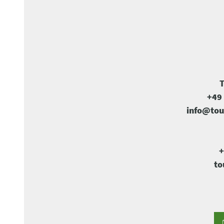
T
+49 
info@tou
+
to