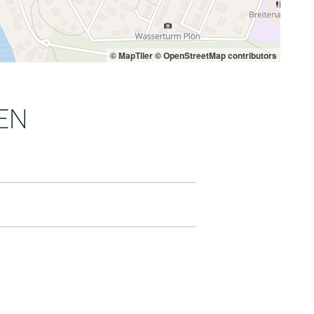
© MapTiler
© OpenStreetMap contributors
EN