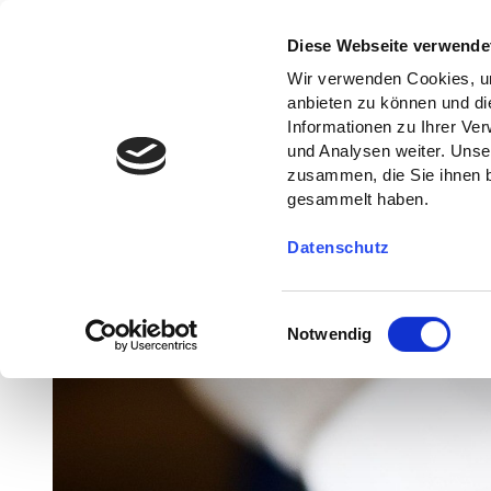
Diese Webseite verwende
Wir verwenden Cookies, um
anbieten zu können und di
Informationen zu Ihrer Ve
und Analysen weiter. Unse
zusammen, die Sie ihnen b
gesammelt haben.
Datenschutz
E
Notwendig
i
n
w
i
l
l