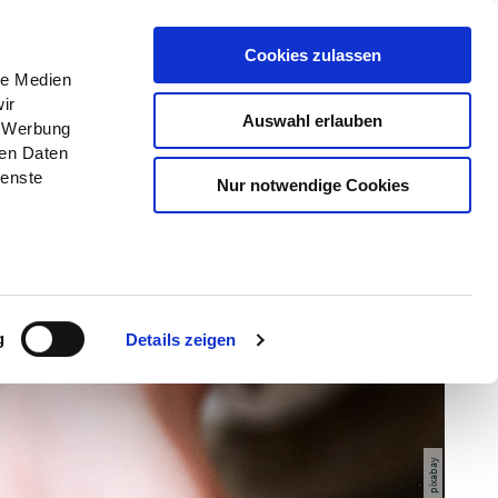
Menü
Erlebnisse
Buchen
Cookies zulassen
le Medien
ir
Auswahl erlauben
, Werbung
ren Daten
ienste
Nur notwendige Cookies
g
Details zeigen
© pixabay