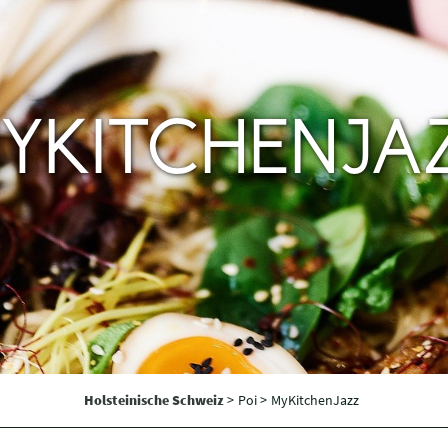
YKITCHENJA
Holsteinische Schweiz
>
Poi >
MyKitchenJazz