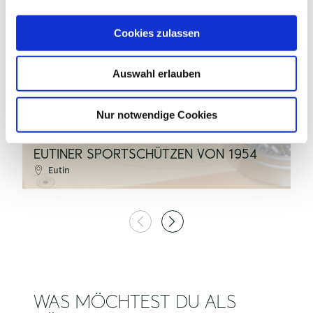
a
u
bri_klenner / pixabay
Cookies zulassen
s
w
Auswahl erlauben
a
©
h
l
Nur notwendige Cookies
T
EUTINER SPORTSCHÜTZEN VON 1954
G
Eutin
WAS MÖCHTEST DU ALS