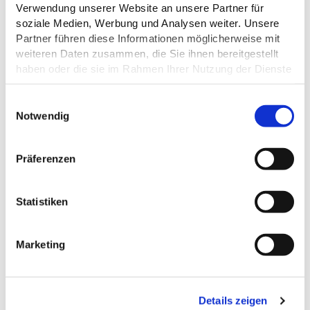
ÖFFNUNGSZEITEN
Verwendung unserer Website an unsere Partner für
soziale Medien, Werbung und Analysen weiter. Unsere
Partner führen diese Informationen möglicherweise mit
EIGNUNG
weiteren Daten zusammen, die Sie ihnen bereitgestellt
haben oder die sie im Rahmen Ihrer Nutzung der Dienste
RUHETAGE
gesammelt haben.
E
Datenschutz
Notwendig
i
n
w
Präferenzen
DAS KÖNNTE DICH AUCH
i
l
INTERESSIEREN
l
Statistiken
i
g
Marketing
u
n
g
Details zeigen
s