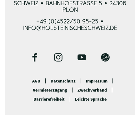
SCHWEIZ • BAHNHOFSTRASSE 5 • 24306 P
LÖN
+49 (0)4522/50 95-25 •
INFO@HOLSTEINISCHESCHWEIZ.DE
F
I
Y
B
a
n
o
l
c
s
u
o
AGB
Datenschutz
Impressum
e
t
t
g
Vermieterzugang
Zweckverband
b
a
u
o
g
b
Barrierefreiheit
Leichte Sprache
o
r
e
k
a
m