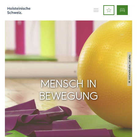
© ArtCoreStudios / pixabay
MENSCH IN
BEWEGUNG