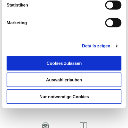
©
l
Statistiken
i
g
Marketing
u
n
GROSSER MADEBRÖKENSEE
N
g
Plön
Details zeigen
s
a
u
Cookies zulassen
s
w
Auswahl erlauben
a
h
l
WAS MÖCHTEST DU ALS
Nur notwendige Cookies
NÄCHSTES TUN?