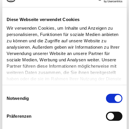
Diese Webseite verwendet Cookies
Wir verwenden Cookies, um Inhalte und Anzeigen zu
personalisieren, Funktionen für soziale Medien anbieten
DAS KÖNNTE DICH AUCH
zu können und die Zugriffe auf unsere Website zu
analysieren. Außerdem geben wir Informationen zu Ihrer
INTERESSIEREN
Verwendung unserer Website an unsere Partner für
soziale Medien, Werbung und Analysen weiter. Unsere
Partner führen diese Informationen möglicherweise mit
weiteren Daten zusammen, die Sie ihnen bereitgestellt
haben oder die sie im Rahmen Ihrer Nutzung der Dienste
gesammelt haben.
E
Datenschutz
Notwendig
i
n
w
NPHS Emily Rehg
Präferenzen
i
l