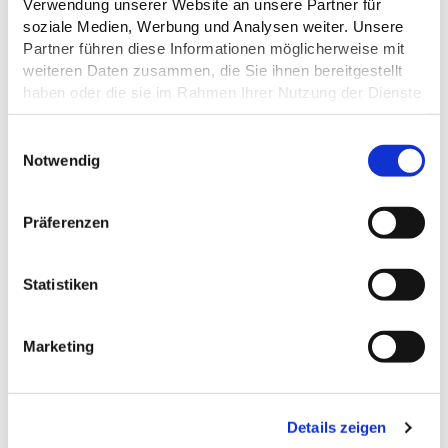
Verwendung unserer Website an unsere Partner für
E-Mail:
sylkebecker@hygge14.de
Webseite:
hygge14-eutin.de
soziale Medien, Werbung und Analysen weiter. Unsere
Partner führen diese Informationen möglicherweise mit
weiteren Daten zusammen, die Sie ihnen bereitgestellt
Anreise planen
haben oder die sie im Rahmen Ihrer Nutzung der Dienste
gesammelt haben.
E
Datenschutz
Notwendig
i
n
w
Präferenzen
i
l
l
Statistiken
i
g
Marketing
u
n
g
Details zeigen
s