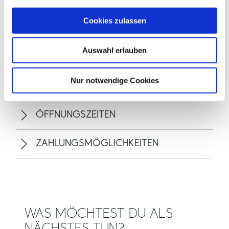
a
u
Cookies zulassen
s
w
Auswahl erlauben
a
ALLGEMEINE INFORMATIONEN
h
l
Nur notwendige Cookies
ÖFFNUNGSZEITEN
ZAHLUNGSMÖGLICHKEITEN
WAS MÖCHTEST DU ALS