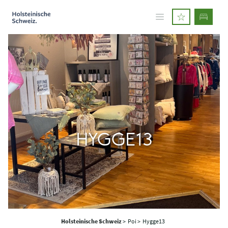
HYGGE13
Holsteinische Schweiz
>
Poi >
Hygge13