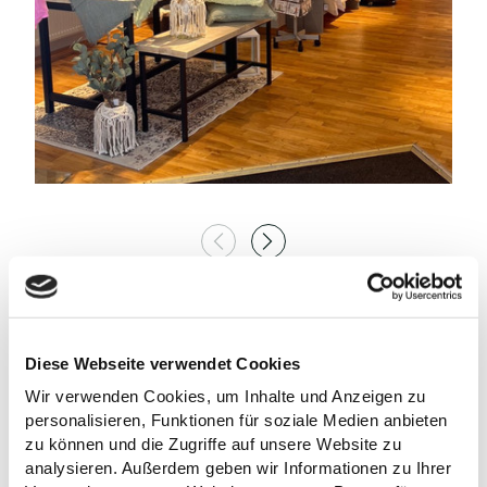
AUF DER KARTE
Diese Webseite verwendet Cookies
Hygge 13
Wir verwenden Cookies, um Inhalte und Anzeigen zu
Lange Str. 13
personalisieren, Funktionen für soziale Medien anbieten
24306 Plön
zu können und die Zugriffe auf unsere Website zu
Deutschland
analysieren. Außerdem geben wir Informationen zu Ihrer
Tel.:
+49 4522-7897629