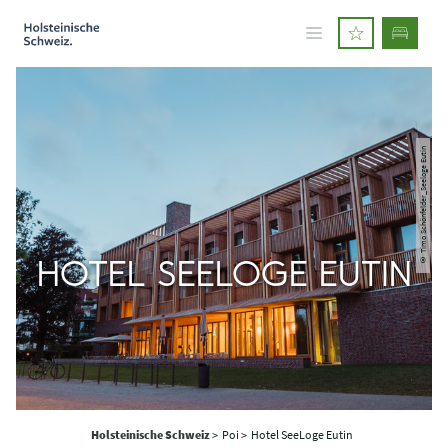
© Timo Schönfelder_Seeloge Eutin
HOTEL SEELOGE EUTIN
Holsteinische Schweiz
>
Poi >
Hotel SeeLoge Eutin