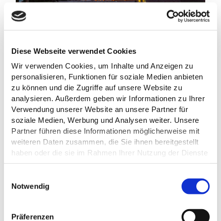
Diese Webseite verwendet Cookies
Wir verwenden Cookies, um Inhalte und Anzeigen zu
personalisieren, Funktionen für soziale Medien anbieten
zu können und die Zugriffe auf unsere Website zu
analysieren. Außerdem geben wir Informationen zu Ihrer
Verwendung unserer Website an unsere Partner für
AUF DER KARTE
soziale Medien, Werbung und Analysen weiter. Unsere
Partner führen diese Informationen möglicherweise mit
SeeLoge Eutin
weiteren Daten zusammen, die Sie ihnen bereitgestellt
Bleekergang 4-6
haben oder die sie im Rahmen Ihrer Nutzung der Dienste
23701 Eutin
gesammelt haben.
Deutschland
E
Tel.:
04521 826 75 00
Datenschutz
Notwendig
i
E-Mail:
info@seeloge.de
Webseite:
www.seeloge.de
n
w
Präferenzen