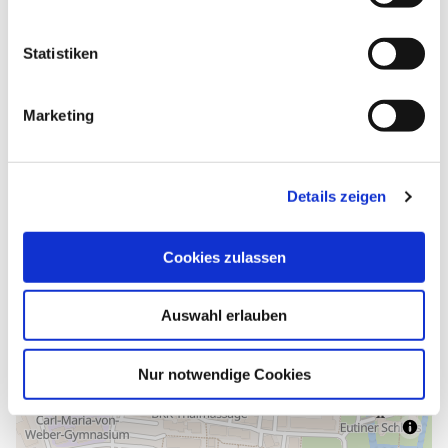
i
Anreise planen
l
l
Statistiken
i
g
Marketing
u
n
g
Details zeigen
s
a
u
Cookies zulassen
s
w
Auswahl erlauben
a
h
l
Nur notwendige Cookies