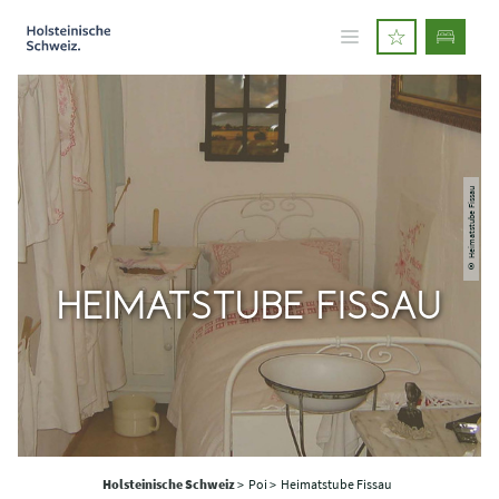
© Heimatstube Fissau
HEIMATSTUBE FISSAU
Holsteinische Schweiz
>
Poi >
Heimatstube Fissau