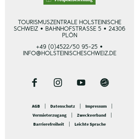
TOURISMUSZENTRALE HOLSTEINISCHE
SCHWEIZ • BAHNHOFSTRASSE 5 • 24306 P
LÖN
+49 (0)4522/50 95-25 •
INFO@HOLSTEINISCHESCHWEIZ.DE
F
I
Y
B
a
n
o
l
c
s
u
o
AGB
Datenschutz
Impressum
e
t
t
g
Vermieterzugang
Zweckverband
b
a
u
o
g
b
Barrierefreiheit
Leichte Sprache
o
r
e