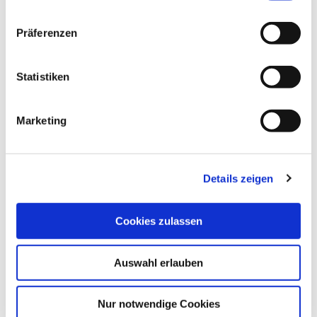
n
w
Präferenzen
i
l
l
Statistiken
i
ALLGEMEINE INFORMATIONEN
g
Marketing
u
n
g
Details zeigen
s
ÖFFNUNGSZEITEN
a
u
Cookies zulassen
EIGNUNG
s
w
Auswahl erlauben
a
ZAHLUNGSMÖGLICHKEITEN
h
l
Nur notwendige Cookies