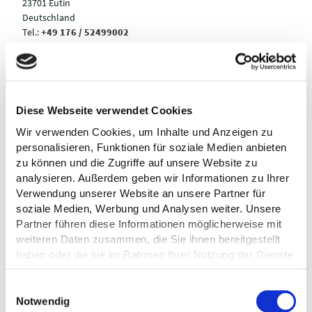
23701 Eutin
Deutschland
Tel.:
+49 176 / 52499002
Webseite:
www.fissau.de/fissauer-heimatstube
Anreise planen
Diese Webseite verwendet Cookies
Wir verwenden Cookies, um Inhalte und Anzeigen zu
personalisieren, Funktionen für soziale Medien anbieten
zu können und die Zugriffe auf unsere Website zu
analysieren. Außerdem geben wir Informationen zu Ihrer
Verwendung unserer Website an unsere Partner für
soziale Medien, Werbung und Analysen weiter. Unsere
Partner führen diese Informationen möglicherweise mit
weiteren Daten zusammen, die Sie ihnen bereitgestellt
haben oder die sie im Rahmen Ihrer Nutzung der Dienste
gesammelt haben.
E
Datenschutz
Notwendig
i