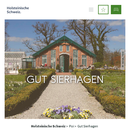
© Heinze_TZHS
GUT SIERHAGEN
Holsteinische Schweiz
>
Poi >
Gut Sierhagen