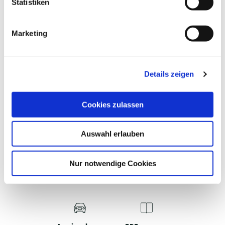
l
Statistiken
i
g
ALLGEMEINE INFORMATIONEN
Marketing
u
n
g
Details zeigen
s
EIGNUNG
a
u
Cookies zulassen
s
w
Auswahl erlauben
a
h
WAS MÖCHTEST DU ALS
l
Nur notwendige Cookies
NÄCHSTES TUN?