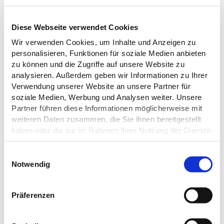
Anreise planen
Diese Webseite verwendet Cookies
Wir verwenden Cookies, um Inhalte und Anzeigen zu
personalisieren, Funktionen für soziale Medien anbieten
zu können und die Zugriffe auf unsere Website zu
analysieren. Außerdem geben wir Informationen zu Ihrer
Verwendung unserer Website an unsere Partner für
soziale Medien, Werbung und Analysen weiter. Unsere
Partner führen diese Informationen möglicherweise mit
weiteren Daten zusammen, die Sie ihnen bereitgestellt
haben oder die sie im Rahmen Ihrer Nutzung der Dienste
gesammelt haben.
E
Datenschutz
Notwendig
i
n
w
Präferenzen
i
l