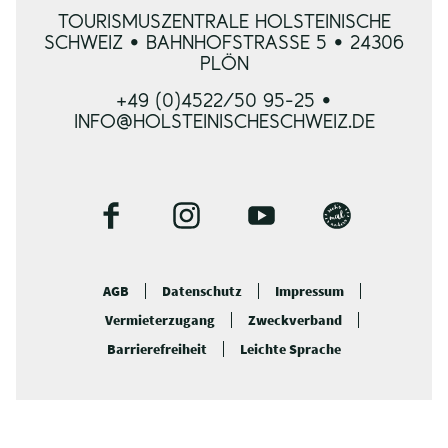
TOURISMUSZENTRALE HOLSTEINISCHE
SCHWEIZ • BAHNHOFSTRASSE 5 • 24306 P
LÖN
+49 (0)4522/50 95-25 •
INFO@HOLSTEINISCHESCHWEIZ.DE
F
I
Y
B
a
n
o
l
c
s
u
o
AGB
Datenschutz
Impressum
e
t
t
g
Vermieterzugang
Zweckverband
b
a
u
o
g
b
Barrierefreiheit
Leichte Sprache
o
r
e
k
a
m