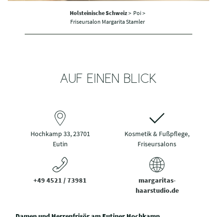
Holsteinische Schweiz
>
Poi >
Friseursalon Margarita Stamler
AUF EINEN BLICK
Hochkamp 33, 23701
Kosmetik & Fußpflege,
Eutin
Friseursalons
+49 4521 / 73981
margaritas-
haarstudio.de
Damen und Herrenfrisör am Eutiner Hochkamp.