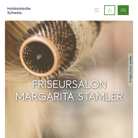
© Engin_Akyurt / pixabay
FRISEURSALON
MARGARITA STAMLER