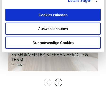
Details zeigen
s
a
u
Cookies zulassen
Engin_Akyurt / pixabay
s
w
Auswahl erlauben
a
h
©
l
Nur notwendige Cookies
FRISEURMEISTER STEPHAN HEROLD &
TEAM
F
Eutin