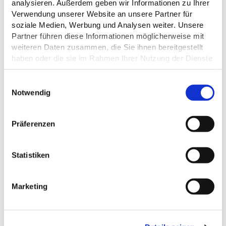
analysieren. Außerdem geben wir Informationen zu Ihrer
Verwendung unserer Website an unsere Partner für
ÖFFNUNGSZEITEN
soziale Medien, Werbung und Analysen weiter. Unsere
Partner führen diese Informationen möglicherweise mit
weiteren Daten zusammen, die Sie ihnen bereitgestellt
EIGNUNG
haben oder die sie im Rahmen Ihrer Nutzung der Dienste
gesammelt haben.
RUHETAGE
E
Datenschutz
Notwendig
i
n
w
Präferenzen
i
DAS KÖNNTE DICH AUCH
l
INTERESSIEREN
l
Statistiken
i
g
Marketing
u
n
g