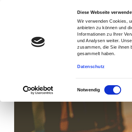
Diese Webseite verwende
Wir verwenden Cookies, um
anbieten zu können und di
Informationen zu Ihrer Ve
und Analysen weiter. Unse
zusammen, die Sie ihnen b
gesammelt haben.
Datenschutz
E
Notwendig
i
n
w
i
l
l