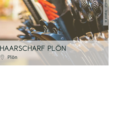
pixabay - phantomas
©
HAARSCHARF PLÖN
DIE
Plön
P