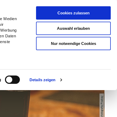
Menü
Erlebnisse
Buchen
Cookies zulassen
le Medien
ir
Auswahl erlauben
, Werbung
ren Daten
ienste
Nur notwendige Cookies
g
Details zeigen
© Annmariephotografie/Pixabay