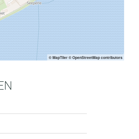
© MapTiler
© OpenStreetMap contributors
EN