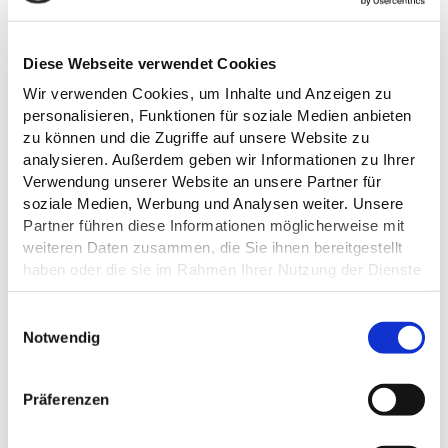
Mobil:
+49 171 / 7400651
E-Mail:
info@gestuet-schierensee.de
Webseite:
gestuet-schierensee.de
Diese Webseite verwendet Cookies
Wir verwenden Cookies, um Inhalte und Anzeigen zu
Anreise planen
personalisieren, Funktionen für soziale Medien anbieten
zu können und die Zugriffe auf unsere Website zu
analysieren. Außerdem geben wir Informationen zu Ihrer
Verwendung unserer Website an unsere Partner für
soziale Medien, Werbung und Analysen weiter. Unsere
Partner führen diese Informationen möglicherweise mit
weiteren Daten zusammen, die Sie ihnen bereitgestellt
haben oder die sie im Rahmen Ihrer Nutzung der Dienste
gesammelt haben.
E
Datenschutz
Notwendig
i
n
w
Präferenzen
i
l