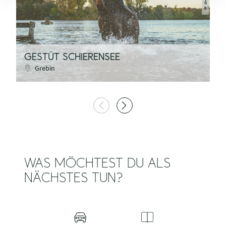
©
GESTÜT SCHIERENSEE
G
Grebin
WAS MÖCHTEST DU ALS
NÄCHSTES TUN?