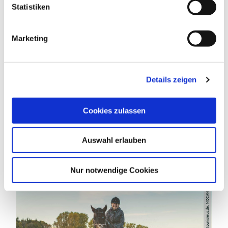
l
Statistiken
i
g
Marketing
u
n
DAS KÖNNTE DICH AUCH
g
Details zeigen
s
INTERESSIEREN
a
u
Cookies zulassen
s
w
Auswahl erlauben
a
h
l
Nur notwendige Cookies
sh-tourismus.de, MOCANOX