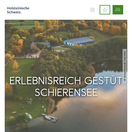
© sh-tourismus.de, MOCANOX
ERLEBNISREICH GESTÜT
SCHIERENSEE