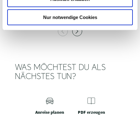
EIN- / AUSSETZSTELLE DIEKSEE
T
h
Malente
l
Nur notwendige Cookies
WAS MÖCHTEST DU ALS
NÄCHSTES TUN?
Anreise planen
PDF erzeugen