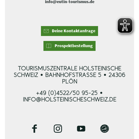
info@eutin-tourismus.de
Deine Kontaktanfrage
Prospektbestellung
TOURISMUSZENTRALE HOLSTEINISCHE
SCHWEIZ • BAHNHOFSTRASSE 5 • 24306 P
LÖN
+49 (0)4522/50 95-25 •
INFO@HOLSTEINISCHESCHWEIZ.DE
F
I
Y
B
a
n
o
l