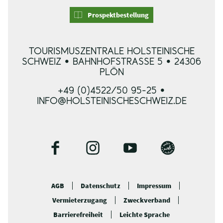
Prospektbestellung
TOURISMUSZENTRALE HOLSTEINISCHE
SCHWEIZ • BAHNHOFSTRASSE 5 • 24306 P
LÖN
+49 (0)4522/50 95-25 •
INFO@HOLSTEINISCHESCHWEIZ.DE
F
I
Y
B
a
n
o
l
c
s
u
o
AGB
Datenschutz
Impressum
e
t
t
g
Vermieterzugang
Zweckverband
b
a
u
o
g
b
Barrierefreiheit
Leichte Sprache