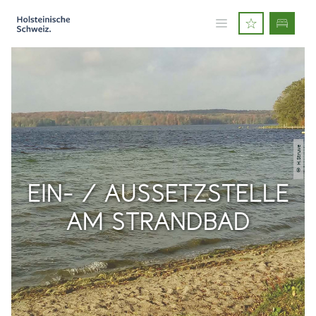
© H.Struve
EIN- / AUSSETZSTELLE
AM STRANDBAD