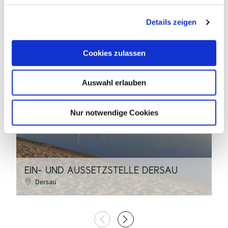
g
Details zeigen
s
a
u
Cookies zulassen
s
w
Auswahl erlauben
a
Finn Fuhrmann
h
l
©
Nur notwendige Cookies
E
EIN- UND AUSSETZSTELLE DERSAU
B
Dersau