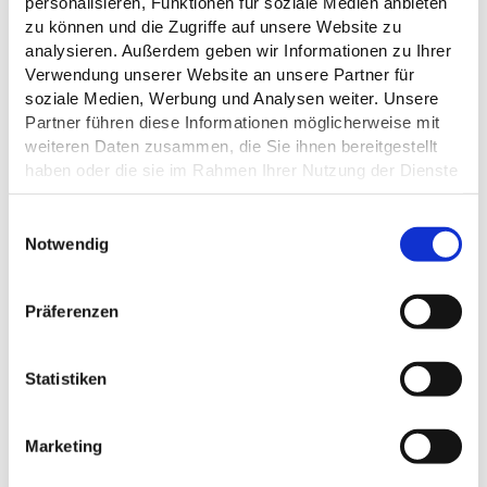
personalisieren, Funktionen für soziale Medien anbieten
zu können und die Zugriffe auf unsere Website zu
analysieren. Außerdem geben wir Informationen zu Ihrer
Verwendung unserer Website an unsere Partner für
soziale Medien, Werbung und Analysen weiter. Unsere
Partner führen diese Informationen möglicherweise mit
weiteren Daten zusammen, die Sie ihnen bereitgestellt
haben oder die sie im Rahmen Ihrer Nutzung der Dienste
gesammelt haben.
E
Datenschutz
Notwendig
i
n
w
Präferenzen
i
l
l
Statistiken
DAS KÖNNTE DICH AUCH
i
INTERESSIEREN
g
Marketing
u
n