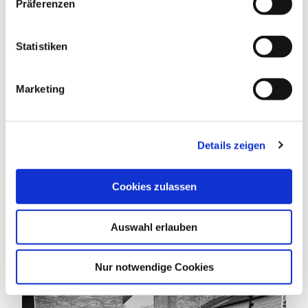
Präferenzen
ALLGEMEINE INFORMATIONEN
i
l
l
Statistiken
i
g
ZAHLUNGSMÖGLICHKEITEN
Marketing
u
n
g
Details zeigen
s
a
DAS KÖNNTE DICH AUCH
u
INTERESSIEREN
Cookies zulassen
s
w
Auswahl erlauben
a
h
l
Nur notwendige Cookies