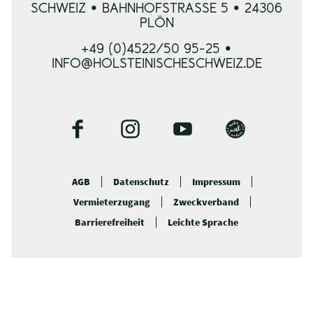
SCHWEIZ • BAHNHOFSTRASSE 5 • 24306 P
LÖN
+49 (0)4522/50 95-25 •
INFO@HOLSTEINISCHESCHWEIZ.DE
F
I
Y
B
a
n
o
l
c
s
u
o
AGB
Datenschutz
Impressum
e
t
t
g
Vermieterzugang
Zweckverband
b
a
u
o
g
b
Barrierefreiheit
Leichte Sprache
o
r
e
k
a
m