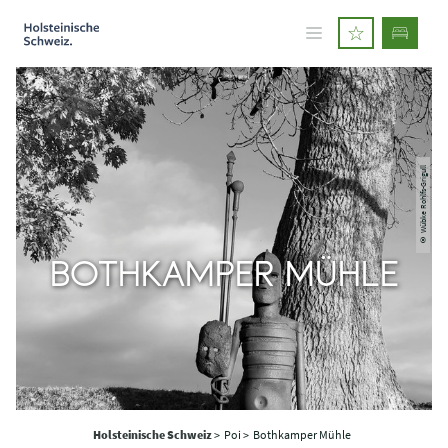
© Wübke Rohlfs-Grigull
BOTHKAMPER MÜHLE
Holsteinische Schweiz
>
Poi >
Bothkamper Mühle