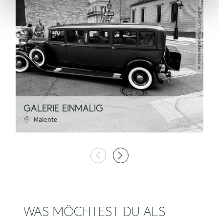
Andrea Wegner-Krispin, Luis Wegner
©
GALERIE EINMALIG
A
Malente
WAS MÖCHTEST DU ALS