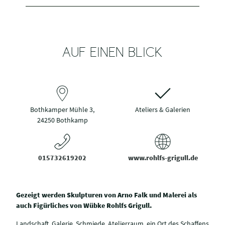
AUF EINEN BLICK
Bothkamper Mühle 3,
Ateliers & Galerien
24250 Bothkamp
015732619202
www.rohlfs-grigull.de
Gezeigt werden Skulpturen von Arno Falk und Malerei als
auch Figürliches von Wübke Rohlfs Grigull.
Landschaft, Galerie, Schmiede, Atelierraum, ein Ort des Schaffens