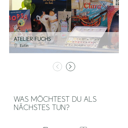
©
ATELIER FUCHS
A
Eutin
WAS MÖCHTEST DU ALS
NÄCHSTES TUN?