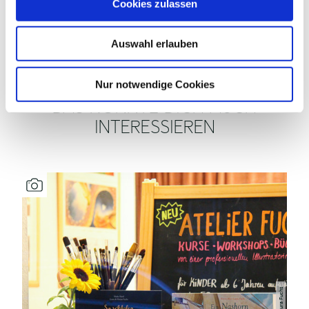
Cookies zulassen
s
ZAHLUNGSMÖGLICHKEITEN
w
Auswahl erlauben
a
h
l
Nur notwendige Cookies
DAS KÖNNTE DICH AUCH
INTERESSIEREN
Laura Fuchs