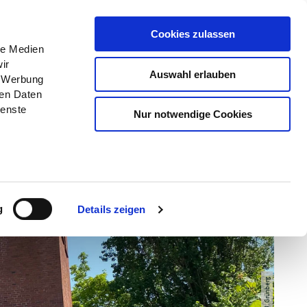
Menü
Erlebnisse
Buchen
Cookies zulassen
le Medien
ir
Auswahl erlauben
, Werbung
ren Daten
ienste
Nur notwendige Cookies
g
Details zeigen
© J. Grünberg