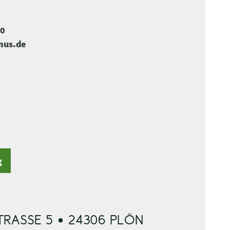
-0
mus.de
g
RASSE 5 • 24306 PLÖN