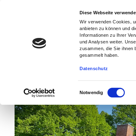
Diese Webseite verwende
Wir verwenden Cookies, um
anbieten zu können und di
Informationen zu Ihrer Ve
und Analysen weiter. Unse
zusammen, die Sie ihnen b
gesammelt haben.
Datenschutz
E
Notwendig
i
n
w
i
l
l