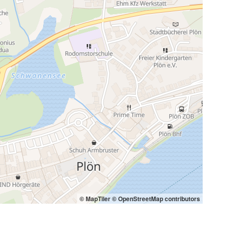
© MapTiler
© OpenStreetMap contributors