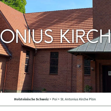
TONIUS KIRC
Holsteinische Schweiz
>
Poi >
St. Antonius Kirche Plön