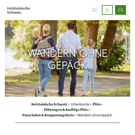
© TI GPS Jalost Studio
WANDERN OHNE
GEPÄCK
Holsteinische Schweiz
>
Urlaubsorte >
Plön
>
Führungen & Ausflüge Plön
>
Pauschalen & Gruppenangebote
>
Wandern ohne Gepäck