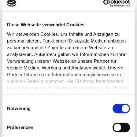
5 Übernachtungen im Hotel,
Inklusive
Wanderkarte und auf Wunsch
Diese Webseite verwendet Cookies
mit Gepäcktransport
Wir verwenden Cookies, um Inhalte und Anzeigen zu
personalisieren, Funktionen für soziale Medien anbieten
5 Übernachtungen: ab 520,00
zu können und die Zugriffe auf unsere Website zu
Kosten
€ pro Person
analysieren. Außerdem geben wir Informationen zu Ihrer
Verwendung unserer Website an unsere Partner für
soziale Medien, Werbung und Analysen weiter. Unsere
es können auch weniger
Partner führen diese Informationen möglicherweise mit
Übernachtungen und nur
Sonstiges
weiteren Daten zusammen, die Sie ihnen bereitgestellt
Teilabschnitte der
haben oder die sie im Rahmen Ihrer Nutzung der Dienste
Wanderwege gebucht werden
gesammelt haben.
E
Datenschutz
Notwendig
i
n
w
Präferenzen
i
Interesse an dieser Wanderpauschale? Gern stellen wir ein