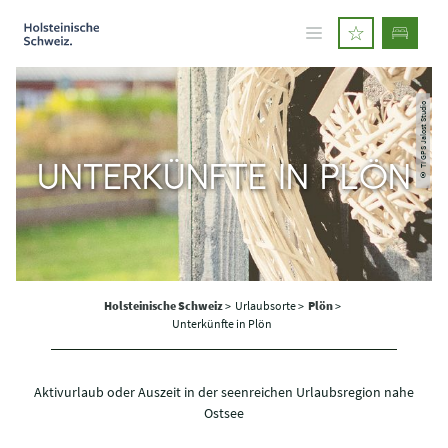
© TI GPS Jalost Studio
UNTERKÜNFTE IN PLÖN
Holsteinische Schweiz
>
Urlaubsorte >
Plön
>
Unterkünfte in Plön
Aktivurlaub oder Auszeit in der seenreichen Urlaubsregion nahe
Ostsee