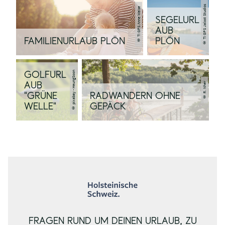
© TI GPS Jalost Studios
© TI GPS Anne Weise
SEGELURL
AUB
FAMILIENURLAUB PLÖN
PLÖN
© pixabay - HeungSoon
GOLFURL
© R. Nher
AUB
"GRÜNE
RADWANDERN OHNE
WELLE"
GEPÄCK
FRAGEN RUND UM DEINEN URLAUB, ZU