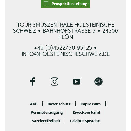
Prospektbestellung
TOURISMUSZENTRALE HOLSTEINISCHE
SCHWEIZ • BAHNHOFSTRASSE 5 • 24306 P
LÖN
+49 (0)4522/50 95-25 •
INFO@HOLSTEINISCHESCHWEIZ.DE
F
I
Y
B
a
n
o
l
c
s
u
o
AGB
Datenschutz
Impressum
e
t
t
g
Vermieterzugang
Zweckverband
b
a
u
o
g
b
Barrierefreiheit
Leichte Sprache
o
r
e