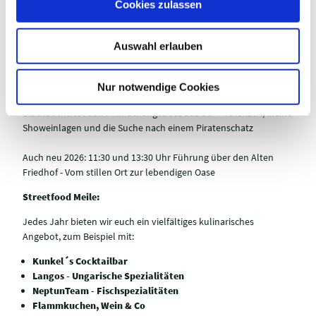
Cookies zulassen
Haareflechten
mit dem
KijuRat
s
Fotowand, Akku-Züge
basteln und
Kinderfahrkarten
-Bilder
w
malen –
erixx Holstein
Auswahl erlauben
a
12:00-13:30 und 14:00-15:30 Uhr
Trefft
Neptun, den
h
Herrscher der Meere
und holt euch eure eigene Urkunde mit
l
einem seetypischen Taufnamen!
Nur notwendige Cookies
Neu 2026 Die Piraten von Kornersfjord
mischen das
Stadtbuchtfest auf! Mitmachangebote aus der Piratenzeit, kleine
Showeinlagen und die Suche nach einem Piratenschatz
Auch neu 2026: 11:30 und 13:30 Uhr Führung über den Alten
Friedhof - Vom stillen Ort zur lebendigen Oase
Streetfood Meile:
Jedes Jahr bieten wir euch ein vielfältiges kulinarisches
Angebot, zum Beispiel mit:
Kunkel´s Cocktailbar
Langos - Ungarische Spezialitäten
NeptunTeam - Fischspezialitäten
Flammkuchen, Wein & Co