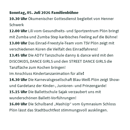
Sonntag, 05. Juli 2026 Familienbühne
10.30 Uhr
Ökumenischer Gottesdienst begleitet von Henner
Schwerk
12.00 Uhr
Lili vom Gesundheits- und Sportzentrum Plön bringt
mit Zumba und Zumba Step karibisches Feeling auf die Bühne!
13.00 Uhr
Das Einrad-Freestyle-Team vom TSV Plön zeigt mit
verschiedenen Küren die Vielfalt des Einradfahrens!
13.45 Uhr
Die ADTV Tanzschule danny & dance wird mit den
DISCOKIDS, DANCE GIRLS und den STREET DANCE GIRLS die
Tanzfläche zum Kochen bringen!
Im Anschluss Kindertanzanimation für alle
!
14.30 Uhr
Die Karnevalsgesellschaft Blau-Weiß Plön zeigt Show-
und Gardetanz der Kinder-, Junioren- und Prinzengarde!
15.15 Uhr
Die Ballettschule Sajak verzaubert uns mit
wunderschönen Ballett-Vorführungen!
16.00 Uhr
Die Schulband „MashUp“ vom Gymnasium Schloss
Plön lässt das Stadtbuchtfest stimmungsvoll ausklingen.