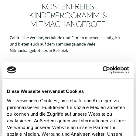
KOSTENFREIES
KINDERPROGRAMM &
MITMACHANGEBOTE
Zahlreiche Vereine, Verbände und Firmen machen es möglich
und bieten euch auf dem Familiengelände viele
Mitmachangebote, zum Beispiel:
Samstag 11-18 Uhr
Surfsimulator -
der
Touristinfo/Stadt Plön
Edelsteinsuche –
am Stand der
Touristinfo/Stadt Plön
Diese Webseite verwendet Cookies
Wasserspielstation
gesponsert von der
Wankendorfer
Wir verwenden Cookies, um Inhalte und Anzeigen zu
Kinderschminken –
am Stand der
Touristinfo
personalisieren, Funktionen für soziale Medien anbieten
Bau´s mit Klaus - die mobile Holzwerkstatt
zu können und die Zugriffe auf unsere Website zu
Teelichter gießen mit Bienenwachs, Bienenbilder malen und
analysieren. Außerdem geben wir Informationen zu Ihrer
Holzrahmen basteln – Imkerverein Plön
Verwendung unserer Website an unsere Partner für
soziale Medien, Werbung und Analysen weiter. Unsere