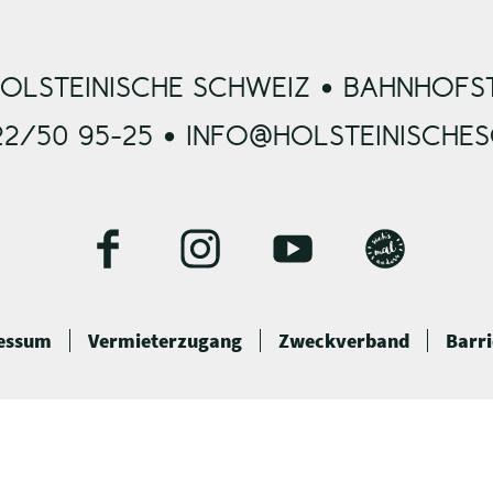
OLSTEINISCHE SCHWEIZ • BAHNHOFST
22/50 95-25 • INFO@HOLSTEINISCHE
F
I
Y
B
a
n
o
l
c
s
u
o
essum
Vermieterzugang
Zweckverband
Barri
e
t
t
g
b
a
u
o
g
b
o
r
e