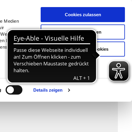
Menü
Erlebnisse
Buchen
Cookies zulassen
le Medien
ir
Auswahl erlauben
, Werbung
ren Daten
ienste
Nur notwendige Cookies
g
Details zeigen