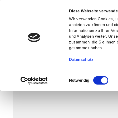
Diese Webseite verwende
Wir verwenden Cookies, um
anbieten zu können und di
Informationen zu Ihrer Ve
und Analysen weiter. Unse
zusammen, die Sie ihnen b
gesammelt haben.
Datenschutz
E
Notwendig
i
n
w
i
l
l