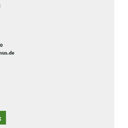
U
-0
mus.de
g