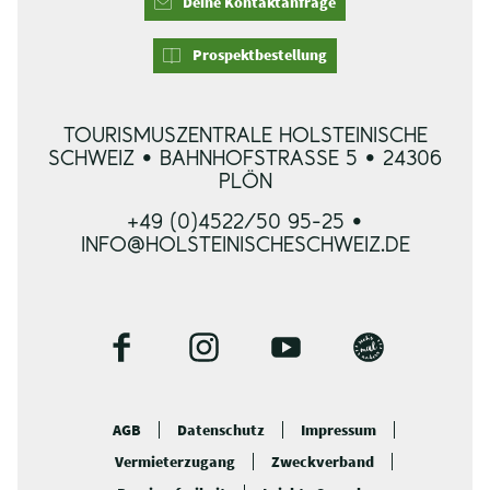
Deine Kontaktanfrage
Prospektbestellung
TOURISMUSZENTRALE HOLSTEINISCHE
SCHWEIZ • BAHNHOFSTRASSE 5 • 24306 P
LÖN
+49 (0)4522/50 95-25 •
INFO@HOLSTEINISCHESCHWEIZ.DE
F
I
Y
B
a
n
o
l
c
s
u
o
AGB
Datenschutz
Impressum
e
t
t
g
Vermieterzugang
Zweckverband
b
a
u