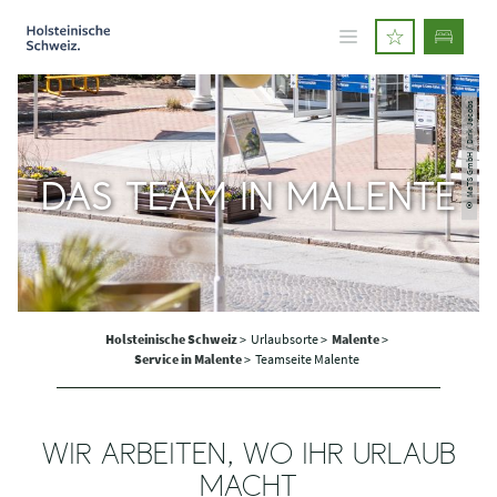
© MaTS GmbH / Dirk Jacobs
DAS TEAM IN MALENTE
Holsteinische Schweiz
>
Urlaubsorte >
Malente
>
Service in Malente
>
Teamseite Malente
WIR ARBEITEN, WO IHR URLAUB
MACHT