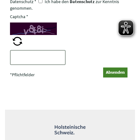
Datenschutz
*
Ich habe den
Datenschutz
zur Kenntnis
genommen.
Captcha
*
C
a
p
Absenden
t
*Pflichtfelder
c
h
a