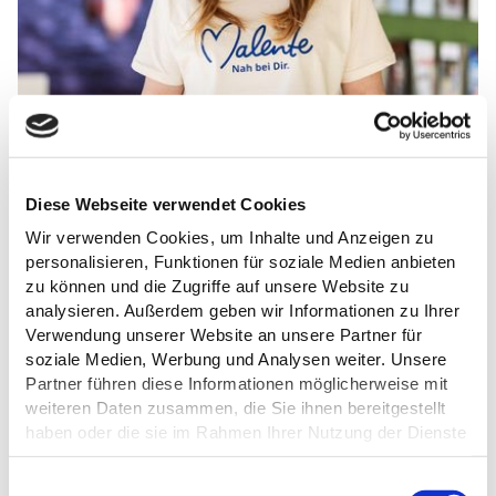
Diese Webseite verwendet Cookies
Wir verwenden Cookies, um Inhalte und Anzeigen zu
personalisieren, Funktionen für soziale Medien anbieten
CORINNA HESSE
zu können und die Zugriffe auf unsere Website zu
analysieren. Außerdem geben wir Informationen zu Ihrer
Marketing
Verwendung unserer Website an unsere Partner für
soziale Medien, Werbung und Analysen weiter. Unsere
Partner führen diese Informationen möglicherweise mit
"Malente begeistert mich vor allem durch seine sanft hügelige
weiteren Daten zusammen, die Sie ihnen bereitgestellt
Landschaft und das viele Wasser, was einen immer wieder umgibt.
haben oder die sie im Rahmen Ihrer Nutzung der Dienste
Radtouren rund um die Seen oder Spaziergänge im Wildpark sind
gesammelt haben.
für mich tolle Naturerlebnisse, die ich in meiner Freizeit sehr
E
genieße. Und wenn ich Lust auf ein Stück Kuchen habe, fahre ich