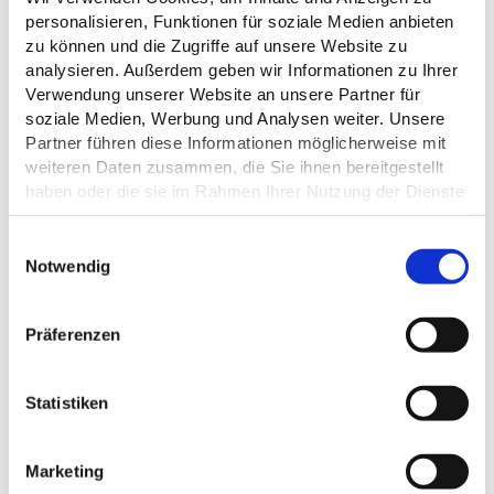
personalisieren, Funktionen für soziale Medien anbieten
ÖFFNUNGSZEITEN
zu können und die Zugriffe auf unsere Website zu
analysieren. Außerdem geben wir Informationen zu Ihrer
Verwendung unserer Website an unsere Partner für
KÜCHENANGEBOTE
soziale Medien, Werbung und Analysen weiter. Unsere
Partner führen diese Informationen möglicherweise mit
weiteren Daten zusammen, die Sie ihnen bereitgestellt
EIGNUNG
haben oder die sie im Rahmen Ihrer Nutzung der Dienste
gesammelt haben.
ZAHLUNGSMÖGLICHKEITEN
E
Datenschutz
Notwendig
i
RAUCHER
n
w
Präferenzen
i
l
l
Statistiken
DAS KÖNNTE DICH AUCH
i
g
INTERESSIEREN
Marketing
u