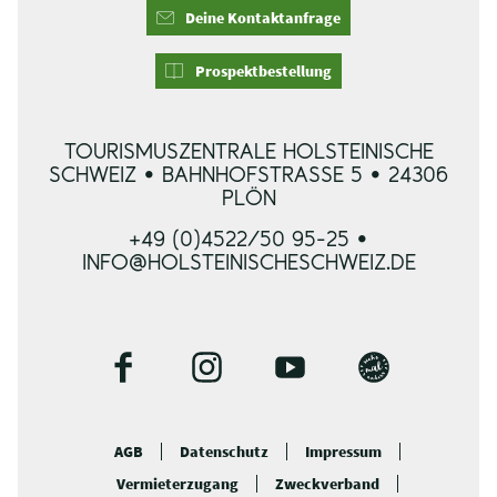
Deine Kontaktanfrage
Prospektbestellung
TOURISMUSZENTRALE HOLSTEINISCHE
SCHWEIZ • BAHNHOFSTRASSE 5 • 24306 P
LÖN
+49 (0)4522/50 95-25 •
INFO@HOLSTEINISCHESCHWEIZ.DE
F
I
Y
B
a
n
o
l
c
s
u
o
AGB
Datenschutz
Impressum
e
t
t
g
Vermieterzugang
Zweckverband
b
a
u