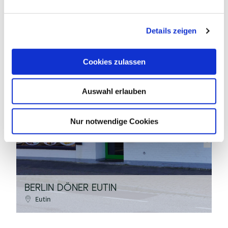
n
g
Details zeigen
s
a
u
Cookies zulassen
s
w
L. Kuhlmann / Eutin Tourismus
Auswahl erlauben
a
h
l
Nur notwendige Cookies
©
BERLIN DÖNER EUTIN
P
Eutin