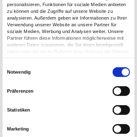
personalisieren, Funktionen für soziale Medien anbieten
ALLGEMEINE INFORMATIONEN
zu können und die Zugriffe auf unsere Website zu
analysieren. Außerdem geben wir Informationen zu Ihrer
Verwendung unserer Website an unsere Partner für
soziale Medien, Werbung und Analysen weiter. Unsere
Partner führen diese Informationen möglicherweise mit
ÖFFNUNGSZEITEN
weiteren Daten zusammen, die Sie ihnen bereitgestellt
haben oder die sie im Rahmen Ihrer Nutzung der Dienste
gesammelt haben.
KÜCHENANGEBOTE
E
Datenschutz
Notwendig
i
EIGNUNG
n
w
Präferenzen
i
l
l
Statistiken
DAS KÖNNTE DICH AUCH
i
INTERESSIEREN
g
Marketing
u