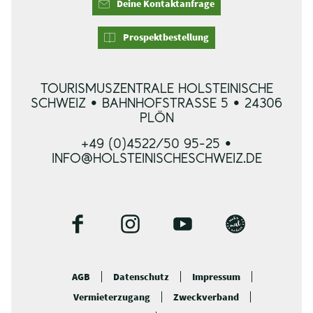
Deine Kontaktanfrage
Prospektbestellung
TOURISMUSZENTRALE HOLSTEINISCHE
SCHWEIZ • BAHNHOFSTRASSE 5 • 24306 P
LÖN
+49 (0)4522/50 95-25 •
INFO@HOLSTEINISCHESCHWEIZ.DE
F
I
Y
B
a
n
o
l
c
s
u
o
AGB
Datenschutz
Impressum
e
t
t
g
Vermieterzugang
Zweckverband
b
a
u