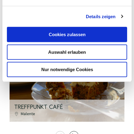
n
g
Details zeigen
s
a
u
Cookies zulassen
s
w
Auswahl erlauben
a
unsplash.com / k8
h
l
Nur notwendige Cookies
©
TREFFPUNKT CAFÉ
C
Malente