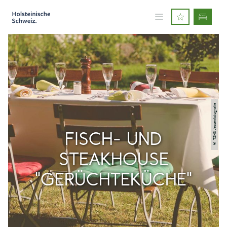
© TZHS Jessenfotografie
FISCH- UND
STEAKHOUSE
"GERÜCHTEKÜCHE"