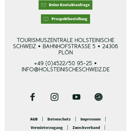
Deine Kontaktanfrage
Prospektbestellung
TOURISMUSZENTRALE HOLSTEINISCHE
SCHWEIZ • BAHNHOFSTRASSE 5 • 24306 P
LÖN
+49 (0)4522/50 95-25 •
INFO@HOLSTEINISCHESCHWEIZ.DE
F
I
Y
B
a
n
o
l
c
s
u
o
AGB
Datenschutz
Impressum
e
t
t
g
Vermieterzugang
Zweckverband
b
a
u