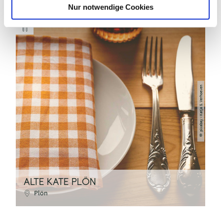
l
Nur notwendige Cookies
pixabay - Katja S. Verhoeven
©
R
ALTE KATE PLÖN
I
Plön