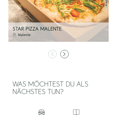
©
STAR PIZZA MALENTE
P
Malente
WAS MÖCHTEST DU ALS
NÄCHSTES TUN?