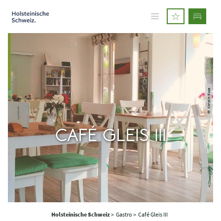
© Kerstin Rose
CAFÉ GLEIS III
Holsteinische Schweiz
>
Gastro >
Café Gleis III