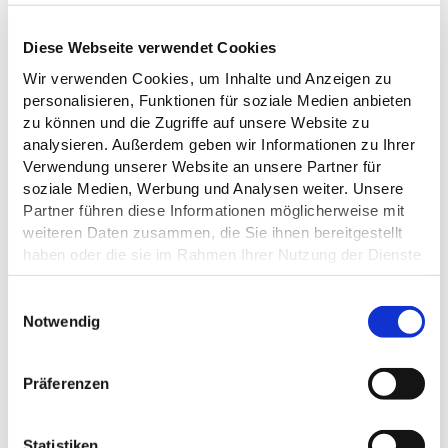
Diese Webseite verwendet Cookies
Wir verwenden Cookies, um Inhalte und Anzeigen zu
ALLGEMEINE INFORMATIONEN
personalisieren, Funktionen für soziale Medien anbieten
zu können und die Zugriffe auf unsere Website zu
analysieren. Außerdem geben wir Informationen zu Ihrer
Verwendung unserer Website an unsere Partner für
soziale Medien, Werbung und Analysen weiter. Unsere
ÖFFNUNGSZEITEN
Partner führen diese Informationen möglicherweise mit
weiteren Daten zusammen, die Sie ihnen bereitgestellt
haben oder die sie im Rahmen Ihrer Nutzung der Dienste
KÜCHENANGEBOTE
gesammelt haben.
E
EIGNUNG
Datenschutz
Notwendig
i
n
ZAHLUNGSMÖGLICHKEITEN
w
Präferenzen
i
l
RAUCHER
l
Statistiken