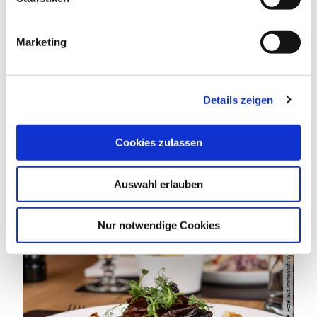
i
g
Marketing
u
n
DAS KÖNNTE DICH AUCH
g
INTERESSIEREN
Details zeigen
s
a
u
Cookies zulassen
s
w
Auswahl erlauben
a
h
l
Nur notwendige Cookies
Hotel Gut Immenhof I Sylvia Donath
©