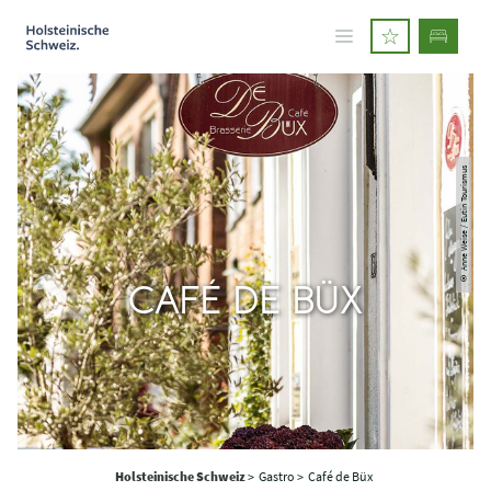
© Anne Weise / Eutin Tourismus
CAFÉ DE BÜX
Holsteinische Schweiz
>
Gastro >
Café de Büx