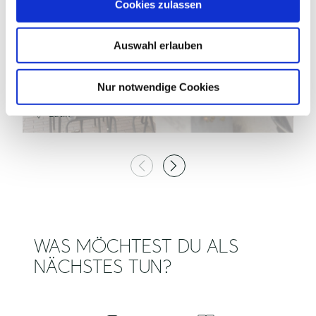
Cookies zulassen
s
w
©
Auswahl erlauben
a
h
l
Nur notwendige Cookies
RAMAZAN'S RESTAURANT
R
Eutin
WAS MÖCHTEST DU ALS
NÄCHSTES TUN?