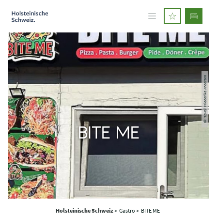
© TZHS/ Friederike Andersen
BITE ME
Holsteinische Schweiz
>
Gastro >
BITE ME