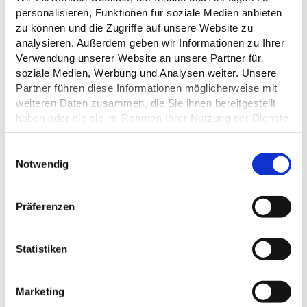
personalisieren, Funktionen für soziale Medien anbieten
zu können und die Zugriffe auf unsere Website zu
analysieren. Außerdem geben wir Informationen zu Ihrer
Verwendung unserer Website an unsere Partner für
soziale Medien, Werbung und Analysen weiter. Unsere
Partner führen diese Informationen möglicherweise mit
weiteren Daten zusammen, die Sie ihnen bereitgestellt
haben oder die sie im Rahmen Ihrer Nutzung der Dienste
gesammelt haben.
E
Datenschutz
Notwendig
i
n
w
Präferenzen
i
l
l
Statistiken
ALLGEMEINE INFORMATIONEN
i
g
Marketing
u