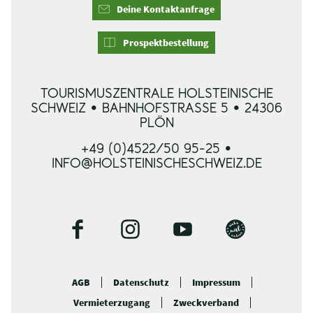
Deine Kontaktanfrage
Prospektbestellung
TOURISMUSZENTRALE HOLSTEINISCHE
SCHWEIZ • BAHNHOFSTRASSE 5 • 24306 P
LÖN
+49 (0)4522/50 95-25 •
INFO@HOLSTEINISCHESCHWEIZ.DE
F
I
Y
B
a
n
o
l
c
s
u
o
AGB
Datenschutz
Impressum
e
t
t
g
Vermieterzugang
Zweckverband
b
a
u