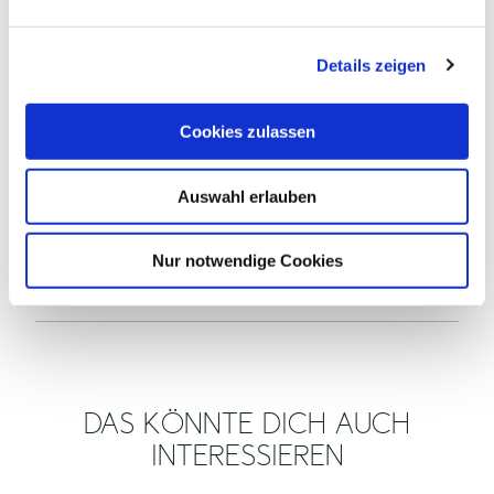
n
g
ALLGEMEINE INFORMATIONEN
Details zeigen
s
a
EIGNUNG
u
Cookies zulassen
s
FREMDSPRACHEN
w
Auswahl erlauben
a
h
PREISINFORMATIONEN
l
Nur notwendige Cookies
VERANSTALTER
DAS KÖNNTE DICH AUCH
INTERESSIEREN