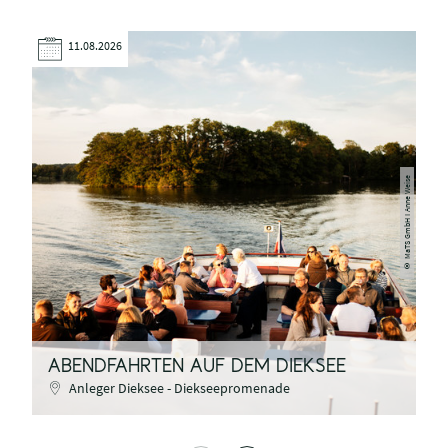
11.08.2026
MaTS GmbH I Anne Weise
©
ABENDFAHRTEN AUF DEM DIEKSEE
S
Anleger Dieksee - Diekseepromenade