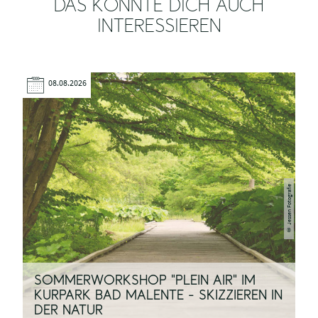
DAS KÖNNTE DICH AUCH
INTERESSIEREN
08.08.2026
Jessen Fotografie
©
SOMMERWORKSHOP "PLEIN AIR" IM
KURPARK BAD MALENTE - SKIZZIEREN IN
3
DER NATUR
J