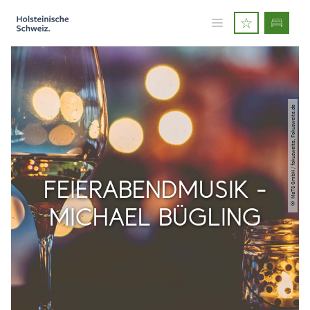
© MaTS GmbH / fokusweite, Fokusweite.de
FEIERABENDMUSIK -
MICHAEL BÜGLING