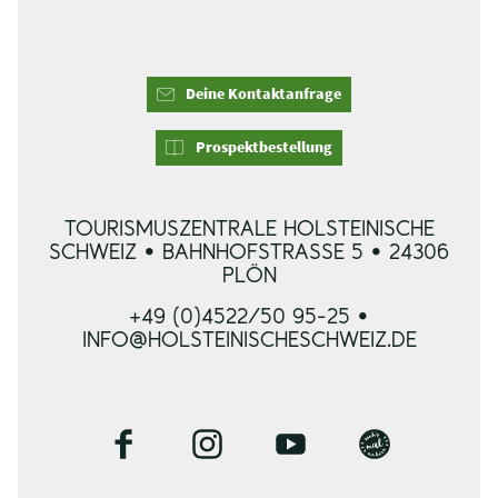
Deine Kontaktanfrage
Prospektbestellung
TOURISMUSZENTRALE HOLSTEINISCHE
SCHWEIZ • BAHNHOFSTRASSE 5 • 24306 P
LÖN
+49 (0)4522/50 95-25 •
INFO@HOLSTEINISCHESCHWEIZ.DE
F
I
Y
B
a
n
o
l