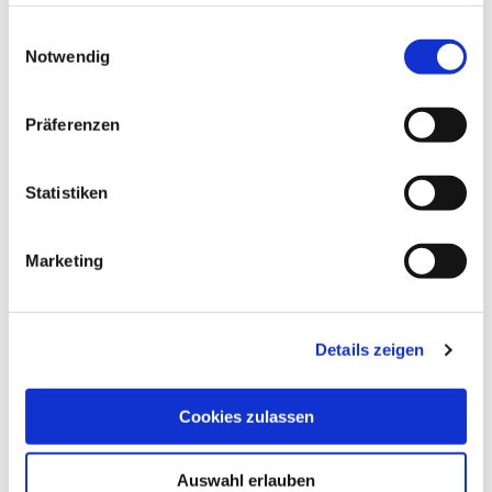
gesammelt haben.
E
Datenschutz
Notwendig
i
n
w
Präferenzen
i
l
l
Statistiken
i
g
Marketing
u
n
g
Details zeigen
s
a
u
Cookies zulassen
s
ALLGEMEINE INFORMATIONEN
w
Auswahl erlauben
a