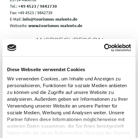
Tel.:
+49 4523 / 9842730
Fax:
+49 4523 / 9842739
E-Mail:
info@tourismus-malente.de
Webseite:
www.tourismus-malente.de
ANSPRECHPERSON
Tourist Info Malente
Bahnhofstr. 3
23714 Malente
Diese Webseite verwendet Cookies
Tel.:
+49 4523 / 9842730
Wir verwenden Cookies, um Inhalte und Anzeigen zu
Fax:
+49 4523 / 9842739
personalisieren, Funktionen für soziale Medien anbieten
E-Mail:
info@tourismus-malente.de
zu können und die Zugriffe auf unsere Website zu
Webseite:
www.tourismus-malente.de
analysieren. Außerdem geben wir Informationen zu Ihrer
Verwendung unserer Website an unsere Partner für
Anreise planen
soziale Medien, Werbung und Analysen weiter. Unsere
Partner führen diese Informationen möglicherweise mit
weiteren Daten zusammen, die Sie ihnen bereitgestellt
haben oder die sie im Rahmen Ihrer Nutzung der Dienste