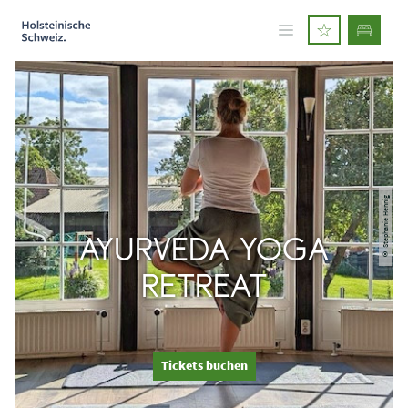
© Stephanie Hennig
AYURVEDA YOGA
RETREAT
Tickets buchen