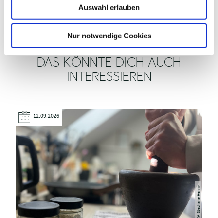
VERANSTALTER
Auswahl erlauben
a
h
l
Nur notwendige Cookies
DAS KÖNNTE DICH AUCH
INTERESSIEREN
12.09.2026
Stephanie Hennig
©