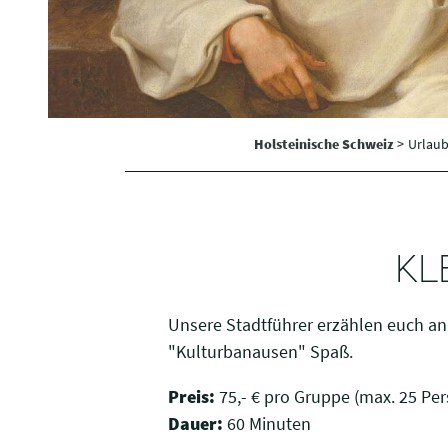
i
g
u
n
g
s
Holsteinische Schweiz
>
Urlaub
a
u
s
w
a
KL
h
l
Unsere Stadtführer erzählen euch an
"Kulturbanausen" Spaß.
Preis:
75,- € pro Gruppe (max. 25 Pers
Dauer:
60 Minuten