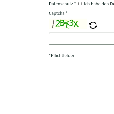
Datenschutz
*
Ich habe den
D
Captcha
*
*Pflichtfelder