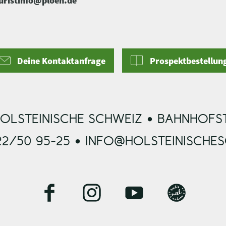
uristinfo@ploen.de
Deine Kontaktanfrage
Prospektbestellun
OLSTEINISCHE SCHWEIZ • BAHNHOFST
22/50 95-25 • INFO@HOLSTEINISCHE
F
I
Y
B
a
n
o
l