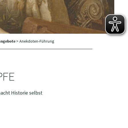
angebote
>
Anekdoten-Führung
PFE
cht Historie selbst