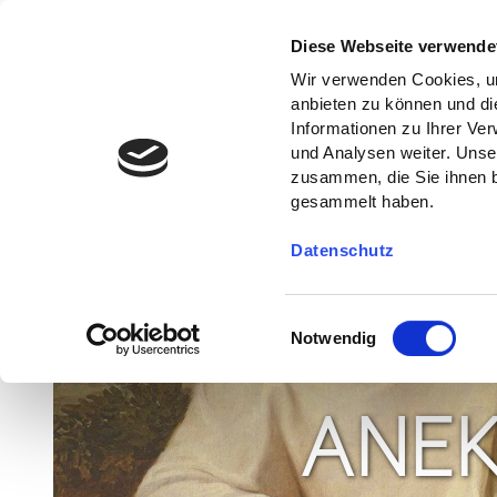
Diese Webseite verwende
Wir verwenden Cookies, um
anbieten zu können und di
Informationen zu Ihrer Ve
und Analysen weiter. Unse
zusammen, die Sie ihnen b
gesammelt haben.
Datenschutz
E
Notwendig
i
n
w
ANE
i
l
l