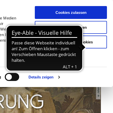
Menü
Erlebnisse
Buchen
Cookies zulassen
le Medien
ir
Auswahl erlauben
, Werbung
ren Daten
ienste
Nur notwendige Cookies
© Johann Heinrich Wilhelm Tischbein
g
Details zeigen
RUNG