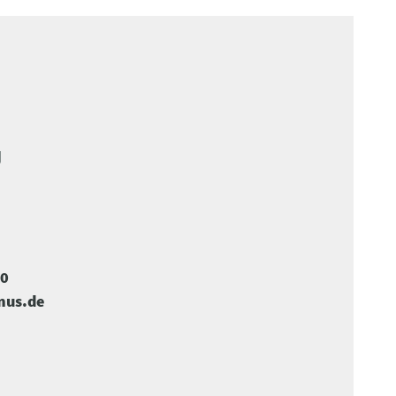
U
-0
mus.de