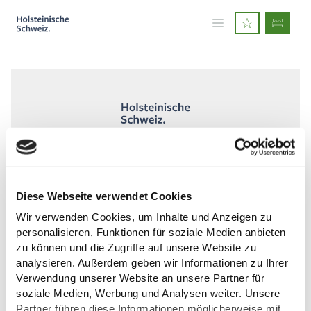
Holsteinische Schweiz
>
Erlebnisregion >
FRAGEN RUND UM DEINEN URLAUB, ZU
PROSPEKTEN ODER UNTERKÜNFTEN?
Diese Webseite verwendet Cookies
Wir verwenden Cookies, um Inhalte und Anzeigen zu
Tourist Info Malente
personalisieren, Funktionen für soziale Medien anbieten
+49 (0)4523/98 42 73-0
zu können und die Zugriffe auf unsere Website zu
info@tourismus-malente.de
analysieren. Außerdem geben wir Informationen zu Ihrer
Verwendung unserer Website an unsere Partner für
Tourist Info Plön
+49 (0)4522/50 95-0
soziale Medien, Werbung und Analysen weiter. Unsere
touristinfo@ploen.de
Partner führen diese Informationen möglicherweise mit