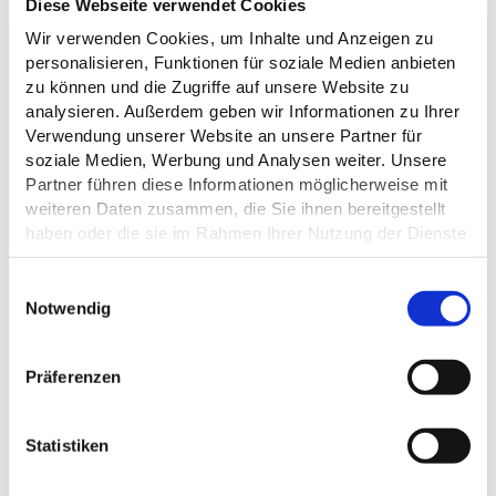
Diese Webseite verwendet Cookies
Wir verwenden Cookies, um Inhalte und Anzeigen zu
personalisieren, Funktionen für soziale Medien anbieten
zu können und die Zugriffe auf unsere Website zu
analysieren. Außerdem geben wir Informationen zu Ihrer
FRAGEN RUND UM DEINEN URLAUB, ZU
Verwendung unserer Website an unsere Partner für
PROSPEKTEN ODER UNTERKÜNFTEN?
soziale Medien, Werbung und Analysen weiter. Unsere
Partner führen diese Informationen möglicherweise mit
weiteren Daten zusammen, die Sie ihnen bereitgestellt
Tourist Info Malente
haben oder die sie im Rahmen Ihrer Nutzung der Dienste
+49 (0)4523/98 42 73-0
gesammelt haben.
info@tourismus-malente.de
E
Datenschutz
Notwendig
i
Tourist Info Plön
n
+49 (0)4522/50 95-0
w
touristinfo@ploen.de
Präferenzen
i
l
Tourist-Info Eutin
l
Statistiken
+49 (0)4521/70 97-0
i
info@eutin-tourismus.de