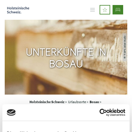
© TI GPS Jalost Studio
UNTERKÜNFTE IN
BOSAU
Holsteinische Schweiz
>
Urlaubsorte >
Bosau
>
Unterkünfte in Bosau
>
Hotels und Fewos in Bosau