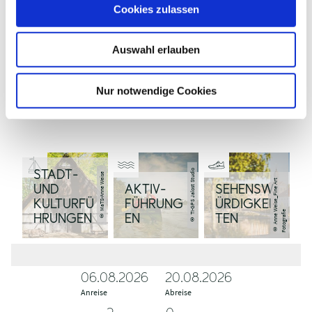
u
IN
Cookies zulassen
s
MALENTE
IN PLÖN
IN EUTIN
w
SPIELEN
SPIELEN
SPIELEN
Auswahl erlauben
a
h
l
Nur notwendige Cookies
AUCH INTERESSANT:
© TI-GPS Jalost Studio
STADT-
© MaTS-Anne Weise
©
A
n
n
e
ei
s
e
_
Fi
n
e
A
r
t
F
o
t
o
g
r
afi
UND
AKTIV-
SEHENSW
KULTURFÜ
FÜHRUNG
ÜRDIGKEI
W
e
HRUNGEN
EN
TEN
06.08.2026
A
A
20.08.2026
Anreise
n
b
Abreise
r
r