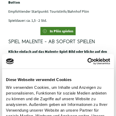
Button
Empfohlender Startpunkt: Touristinfo/Bahnhof Plön
Spieldauer: ca. 1,5 - 2 Std.
In Plön spielen
SPIEL MALENTE - AB SOFORT SPIELEN
Klicke einfach auf das Malente-Spiel-Bild oder klicke auf den
Button
Empfohlender Startpunkt: Bahnhof Malente
Spieldauer: ca. 1,5 - 2 Std.
Diese Webseite verwendet Cookies
In Malente spielen
Wir verwenden Cookies, um Inhalte und Anzeigen zu
personalisieren, Funktionen für soziale Medien anbieten
SPIEL EUTIN - AB SOFORT SPIELEN
zu können und die Zugriffe auf unsere Website zu
analysieren. Außerdem geben wir Informationen zu Ihrer
Klicke einfach auf das Eutin-Spiel-Bild oder auf den Button
Verwendung unserer Website an unsere Partner für
Empfohlender Startpunkt: Bahnhof Eutin
soziale Medien, Werbung und Analysen weiter. Unsere