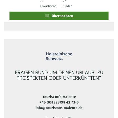
e
e
Erwachsene
Kinder
i
i
s
s
Übernachten
e
e
FRAGEN RUND UM DEINEN URLAUB, ZU
PROSPEKTEN ODER UNTERKÜNFTEN?
Tourist Info Malente
+49 (0)4523/98 42 73-0
info@tourismus-malente.de