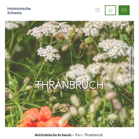
© pixabay - Gabriele Lässer
THRANBRUCH
Holsteinische Schweiz
>
Poi >
Thranbruch