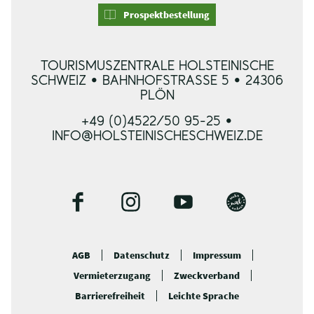
Prospektbestellung
TOURISMUSZENTRALE HOLSTEINISCHE
SCHWEIZ • BAHNHOFSTRASSE 5 • 24306 P
LÖN
+49 (0)4522/50 95-25 •
INFO@HOLSTEINISCHESCHWEIZ.DE
F
I
Y
B
a
n
o
l
c
s
u
o
AGB
Datenschutz
Impressum
e
t
t
g
Vermieterzugang
Zweckverband
b
a
u
o
g
b
Barrierefreiheit
Leichte Sprache