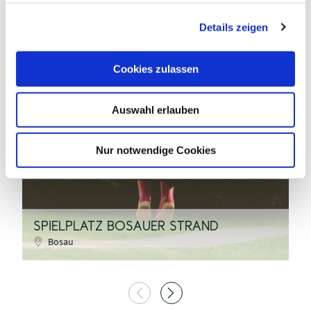
g
Details zeigen
s
a
u
Cookies zulassen
s
pixabay - Rudy und Peter Skitterians
w
Auswahl erlauben
a
h
l
Nur notwendige Cookies
©
SPIELPLATZ BOSAUER STRAND
R
Bosau