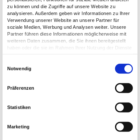
zu können und die Zugriffe auf unsere Website zu
analysieren. Außerdem geben wir Informationen zu Ihrer
Verwendung unserer Website an unsere Partner für
soziale Medien, Werbung und Analysen weiter. Unsere
Partner führen diese Informationen möglicherweise mit
ALLGEMEINE INFORMATIONEN
weiteren Daten zusammen, die Sie ihnen bereitgestellt
haben oder die sie im Rahmen Ihrer Nutzung der Dienste
gesammelt haben.
E
Datenschutz
Notwendig
EIGNUNG
i
n
w
Präferenzen
i
l
DAS KÖNNTE DICH AUCH
l
Statistiken
i
INTERESSIEREN
g
Marketing
u
n